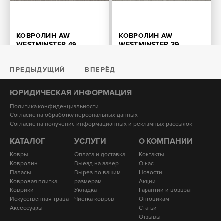
КОВРОЛИН AW
КОВРОЛИН AW
WESTMINSTER 49
WESTMINSTER 39
4900
4900
Размер: от 1 м2
Размер: от 1 м2
ПРЕДЫДУЩИЙ
ВПЕРЁД
ЮРИДИЧЕСКАЯ ИНФОРМАЦИЯ
Политика конфиденциальности
Согласие на обработку персональных данных
Согласие на получение информационных и рекламных рассылок
КАТАЛОГ
УСЛУГИ
О КОМПАНИИ
Ковры
Оплата и доставка
Контакты
Ковролин
Выезд на замер
О нас
Паласы
Вырез по вашим
Новости
Ковровая плитка
размерам
Акции
Коврики
Укладка
Гарантии и возврат
Искусственная трава
Чистка ковров
Оптовикам
Аксессуары
Статьи
Отзывы