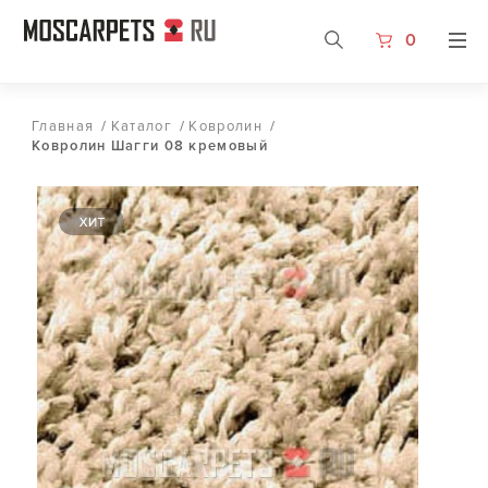
0
Главная
/
Каталог
/
Ковролин
/
Ковролин Шагги 08 кремовый