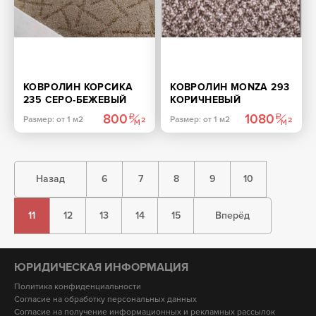
КОВРОЛИН КОРСИКА
КОВРОЛИН MONZA 293
235 СЕРО-БЕЖЕВЫЙ
КОРИЧНЕВЫЙ
800
1080
Размер: от 1 м2
Размер: от 1 м2
Назад
6
7
8
9
10
11
12
13
14
15
Вперёд
ЮРИДИЧЕСКАЯ ИНФОРМАЦИЯ
Политика конфиденциальности
Согласие на обработку персональных данных
Согласие на получение информационных и рекламных рассылок