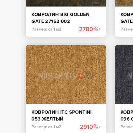
КОВРОЛИН BIG GOLDEN
КОВР
GATE 27152 002
GATE
КОРИЧНЕВЫЙ
2780
Размер: от 1 м2
Размер
КОВРОЛИН ITC SPONTINI
КОВР
053 ЖЕЛТЫЙ
096 
2910
Размер: от 1 м2
Размер