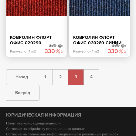
КОВРОЛИН ФЛОРТ
КОВРОЛИН ФЛОРТ
ОФИС 020290
ОФИС 030280 СИНИЙ
330
330
КРАСНЫЙ
330
330
Размер: от 1 м2
Размер: от 1 м2
Назад
1
2
3
4
Вперёд
ЮРИДИЧЕСКАЯ ИНФОРМАЦИЯ
Политика конфиденциальности
Согласие на обработку персональных данных
Согласие на получение информационных и рекламных рассылок