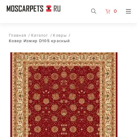
0
Главная
/
Каталог
/
Ковры
/
Ковер Измир D105 красный