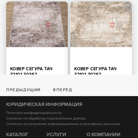
КОВЕР СЕГУРА ТАЧ
КОВЕР СЕГУРА ТАЧ
32101-30362
32101-30262
816
Размер: от 0.8х1.5 м.
Размер: от 0.8х1.5 м.
1360
ПРЕДЫДУЩИЙ
ВПЕРЁД
ЮРИДИЧЕСКАЯ ИНФОРМАЦИЯ
Политика конфиденциальности
Согласие на обработку персональных данных
Согласие на получение информационных и рекламных рассылок
КАТАЛОГ
УСЛУГИ
О КОМПАНИИ