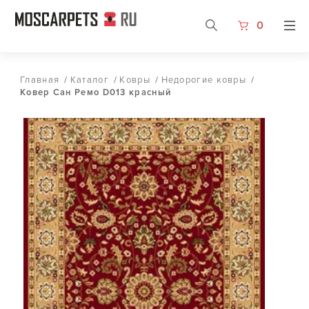
0
Главная
/
Каталог
/
Ковры
/
Недорогие ковры
/
Ковер Сан Ремо D013 красный