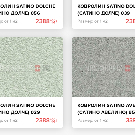
ОЛИН SATINO DOLCHE
КОВРОЛИН SATINO DO
ИНО ДОЛЧЕ) 056
(САТИНО ДОЛЧЕ) 039
ЕВЫЙ
СЕРЫЙ
2388
23
: от 1 м2
Размер: от 1 м2
ОЛИН SATINO DOLCHE
КОВРОЛИН SATINO AVE
ИНО ДОЛЧЕ) 029
(САТИНО АВЕЛИНО) 95
ТЛО-ЗЕЛЕНЫЙ
СЕРЫЙ
2388
33
: от 1 м2
Размер: от 1 м2