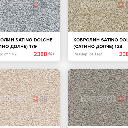
ОЛИН SATINO DOLCHE
КОВРОЛИН SATINO DO
ИНО ДОЛЧЕ) 179
(САТИНО ДОЛЧЕ) 133
НО-СЕРЫЙ
ТЕМНО-БЕЖЕВЫЙ
2388
23
: от 1 м2
Размер: от 1 м2