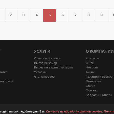
2
3
4
5
6
7
8
9
Г
УСЛУГИ
О КОМПАНИИ
Оплата и доставка
Контакты
Выезд на замер
О нас
Вырез по вашим размерам
Новости
литка
Укладка
Акции
Чистка ковров
Гарантии и возврат
ная трава
Оптовикам
Статьи
Отзывы
Вопросы и ответы
© moscarpets.ru 2018
 сделать сайт удобнее для Вас.
Согласие на обработку файлов cookies
.
Полити