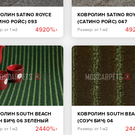
ОЛИН SATINO ROYCE
КОВРОЛИН SATINO RO
ИНО РОЙС) 093
(САТИНО РОЙС) 047
ТЛО-СЕРЫЙ
КОРИЧНЕВЫЙ
4920
49
: от 1 м2
Размер: от 1 м2
РОЛИН SOUTH BEACH
КОВРОЛИН SOUTH BE
Ч БИЧ) 06 ЗЕЛЕНЫЙ
(СОУЧ БИЧ) 04
КОРИЧНЕВЫЙ
2440
24
: от 1 м2
Размер: от 1 м2