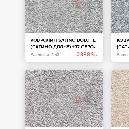
КОВРОЛИН SATINO DOLCHE
КОВР
(САТИНО ДОЛЧЕ) 197 СЕРО-
(САТ
КОРИЧНЕВЫЙ
ТЕМ
2388
Размер: от 1 м2
Размер