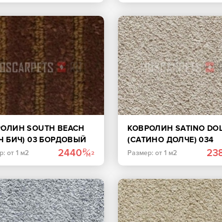
РОЛИН SOUTH BEACH
КОВРОЛИН SATINO DO
Ч БИЧ) 03 БОРДОВЫЙ
(САТИНО ДОЛЧЕ) 034
СВЕТЛО-КОРИЧНЕВЫЙ
2440
23
: от 1 м2
Размер: от 1 м2