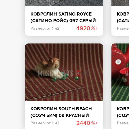
КОВРОЛИН SATINO ROYCE
КОВР
(САТИНО РОЙС) 097 СЕРЫЙ
(САТ
СВЕ
4920
Размер: от 1 м2
Размер
КОВРОЛИН SOUTH BEACH
КОВ
(СОУЧ БИЧ) 09 КРАСНЫЙ
(СОУ
2440
Размер: от 1 м2
Размер