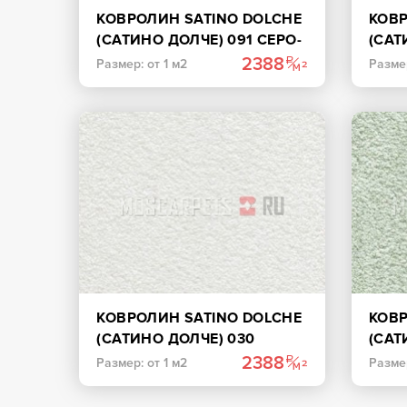
КОВРОЛИН SATINO DOLCHE
КОВР
(САТИНО ДОЛЧЕ) 091 СЕРО-
(САТ
БЕЖЕВЫЙ
БЕЖ
2388
Размер: от 1 м2
Размер
КОВРОЛИН SATINO DOLCHE
КОВР
(САТИНО ДОЛЧЕ) 030
(САТ
БЕЛЫЙ
СВЕ
2388
Размер: от 1 м2
Размер