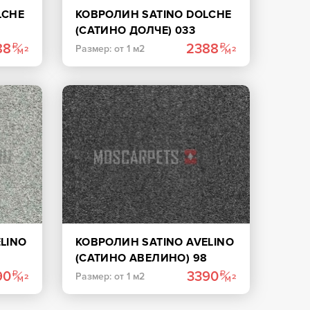
LCHE
КОВРОЛИН SATINO DOLCHE
(САТИНО ДОЛЧЕ) 033
СВЕТЛО-КРЕМОВЫЙ
88
2388
Размер: от 1 м2
LINO
КОВРОЛИН SATINO AVELINO
(САТИНО АВЕЛИНО) 98
ТЕМНО-СЕРЫЙ
90
3390
Размер: от 1 м2