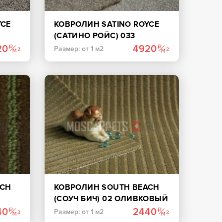
YCE
КОВРОЛИН SATINO ROYCE
(САТИНО РОЙС) 033
БЕЖЕВЫЙ
20
4920
Размер: от 1 м2
ACH
КОВРОЛИН SOUTH BEACH
(СОУЧ БИЧ) 02 ОЛИВКОВЫЙ
40
2440
Размер: от 1 м2